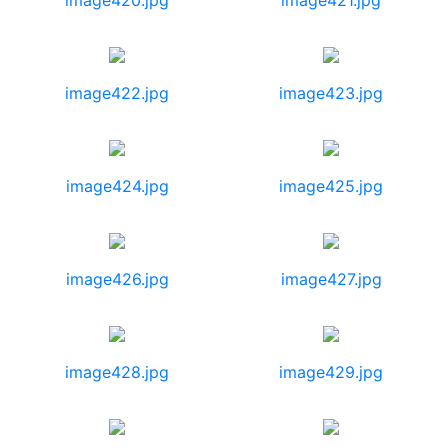
image422.jpg
image423.jpg
image424.jpg
image425.jpg
image426.jpg
image427.jpg
image428.jpg
image429.jpg