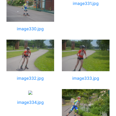
image331.jpg
image330.jpg
image332.jpg
image333.jpg
image334.jpg