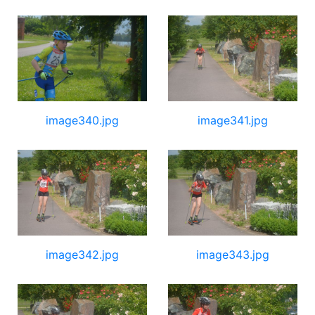
image340.jpg
image341.jpg
image342.jpg
image343.jpg